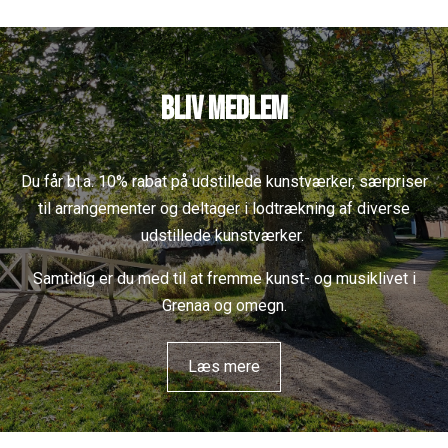
Bliv medlem
Du får bl.a. 10% rabat på udstillede kunstværker, særpriser
til arrangementer og deltager i lodtrækning af diverse
udstillede kunstværker.
Samtidig er du med til at fremme kunst- og musiklivet i
Grenaa og omegn.
Læs mere