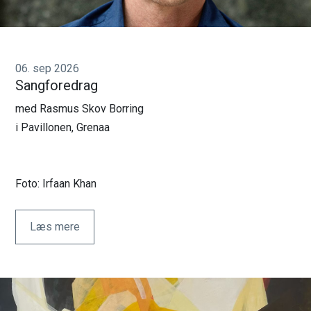
Bestyrelse
Vedtægter
06. sep 2026
Vision
Sangforedrag
med Rasmus Skov Borring
Samarbejdspartnere
i Pavillonen, Grenaa
Generalforsamlinger
Publikationer
Foto: Irfaan Khan
75 års jubilæum
Læs mere