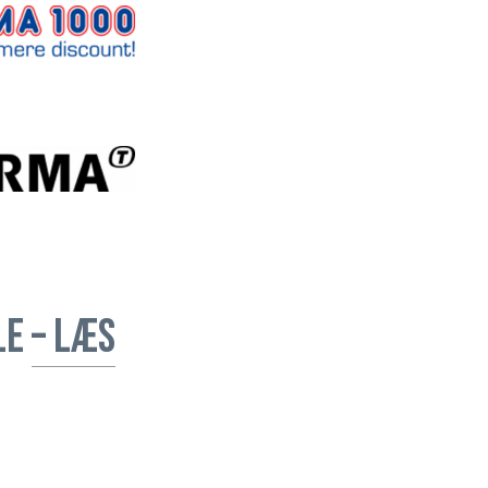
le
– Læs