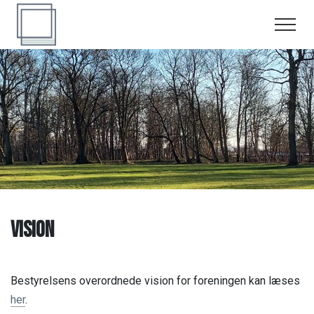
Forside
Begivenheder
Begivenheder
Kalejdoskop
Kunst
Bliv medlem
Musik
Sponsorer
vision
Andet
Foreningen
Foreningen
Kontakt
Bestyrelsens overordnede vision for foreningen kan læses
her
.
Om os
Tilmeld nyhedsbrev