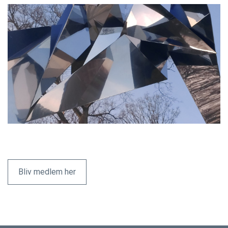
Bestyrelse
Vedtægter
Vision
Samarbejdspartnere
Generalforsamlinger
Publikationer
75 års jubilæum
Bliv medlem her