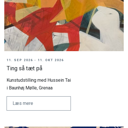
Bestyrelse
Vedtægter
Vision
Samarbejdspartnere
Generalforsamlinger
11. SEP 2026 - 11. OKT 2026
Ting så tæt på
Publikationer
Kunstudstilling med Hussein Tai
75 års jubilæum
i Baunhøj Mølle, Grenaa
Læs mere