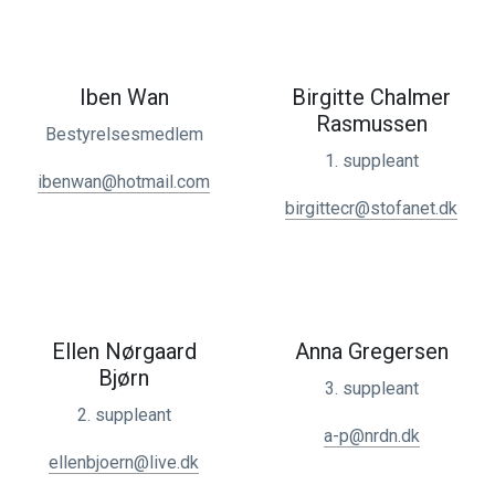
Iben Wan
Birgitte Chalmer
Rasmussen
Bestyrelsesmedlem
1. suppleant
ibenwan@hotmail.com
birgittecr@stofanet.dk
Ellen Nørgaard
Anna Gregersen
Bjørn
3. suppleant
2. suppleant
a-p@nrdn.dk
ellenbjoern@live.dk