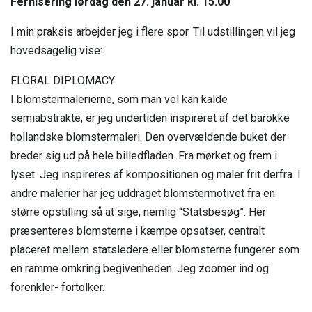
Fernisering lørdag den 27. januar kl. 15.00
Bestyrelse
I min praksis arbejder jeg i flere spor. Til udstillingen vil jeg
hovedsagelig vise:
Vedtægter
FLORAL DIPLOMACY
Vision
I blomstermalerierne, som man vel kan kalde
Samarbejdspartnere
semiabstrakte, er jeg undertiden inspireret af det barokke
hollandske blomstermaleri. Den overvældende buket der
Generalforsamlinger
breder sig ud på hele billedfladen. Fra mørket og frem i
Publikationer
lyset. Jeg inspireres af kompositionen og maler frit derfra. I
andre malerier har jeg uddraget blomstermotivet fra en
75 års jubilæum
større opstilling så at sige, nemlig “Statsbesøg”. Her
præsenteres blomsterne i kæmpe opsatser, centralt
placeret mellem statsledere eller blomsterne fungerer som
en ramme omkring begivenheden. Jeg zoomer ind og
forenkler- fortolker.